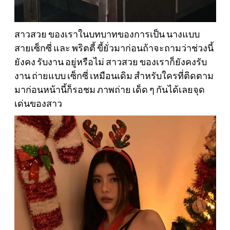
สาวสวย ของเราในบทบาทของการเป็น นางแบบ
สายเซ็กซี่ และ พริตตี้ ขี้ยั่วมาก่อนถ้าจะถามว่าช่วงนี้
ยังคง รับงาน อยู่หรือไม่ สาวสวย ของเราก็ยังคงรับ
งาน ถ่ายแบบ เซ็กซี่ เหมือนเดิม สำหรับใครที่ติดตาม
มาก่อนหน้านี้ก็รอชม ภาพถ่าย เด็ด ๆ กันได้เลยจุด
เด่นของสาว