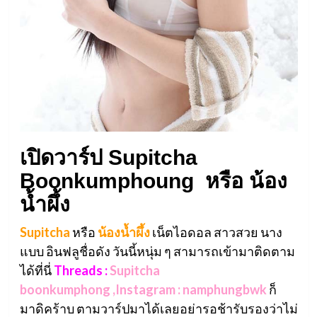
เปิดวาร์ป Supitcha
Boonkumphoung หรือ น้อง
น้ำผึ้ง
Supitcha
หรือ
น้องน้ำผึ้ง
เน็ตไอดอล สาวสวย นาง
แบบ อินฟลูชื่อดัง วันนี้หนุ่ม ๆ สามารถเข้ามาติดตาม
ได้ที่นี่
Threads :
Supitcha
boonkumphong
,Instagram : namphungbwk
ก็
มาดิคร้าบ ตามวาร์ปมาได้เลยอย่ารอช้ารับรองว่าไม่