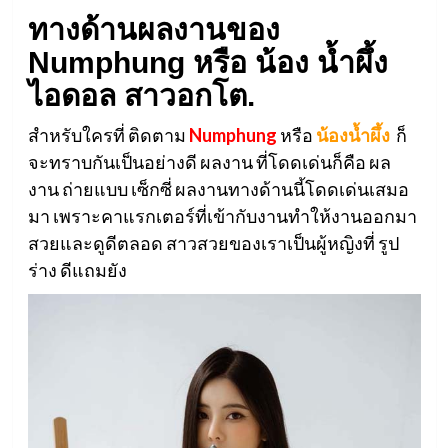
ทางด้านผลงานของ
Numphung หรือ น้อง น้ำผึ้ง
ไอดอล สาวอกโต.
สำหรับใครที่ ติดตาม
Numphung
หรือ
น้องน้ำผึ้ง
ก็
จะทราบกันเป็นอย่างดี ผลงาน ที่โดดเด่นก็คือ ผล
งาน ถ่ายแบบ เซ็กซี่ ผลงานทางด้านนี้โดดเด่นเสมอ
มา เพราะคาแรกเตอร์ที่เข้ากับงานทำให้งานออกมา
สวยและดูดีตลอด สาวสวยของเราเป็นผู้หญิงที่ รูป
ร่าง ดีแถมยัง