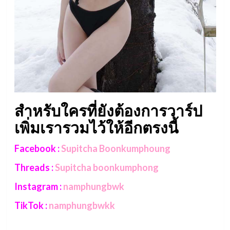
สำหรับใครที่ยังต้องการวาร์ป
เพิ่มเรารวมไว้ให้อีกตรงนี้
Facebook :
Supitcha Boonkumphoung
Threads :
Supitcha boonkumphong
Instagram :
namphungbwk
TikTok :
namphungbwkk