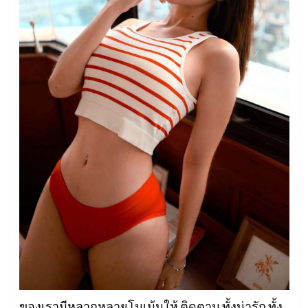
ของเรามีหลากหลายโมเม้นให้ ติดตาม ทั้งน่ารัก ทั้ง