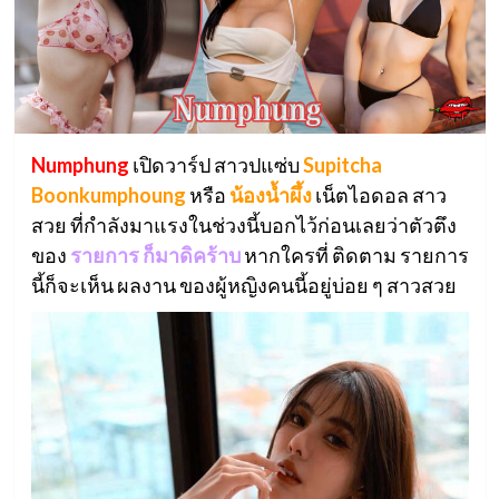
Numphung
เปิดวาร์ป สาวปแซ่บ
Supitcha
Boonkumphoung
หรือ
น้องน้ำผึ้ง
เน็ตไอดอล สาว
สวย ที่กำลังมาแรงในช่วงนี้บอกไว้ก่อนเลยว่าตัวตึง
ของ
รายการ ก็มาดิคร้าบ
หากใครที่ ติดตาม รายการ
นี้ก็จะเห็น ผลงาน ของผู้หญิงคนนี้อยู่บ่อย ๆ สาวสวย