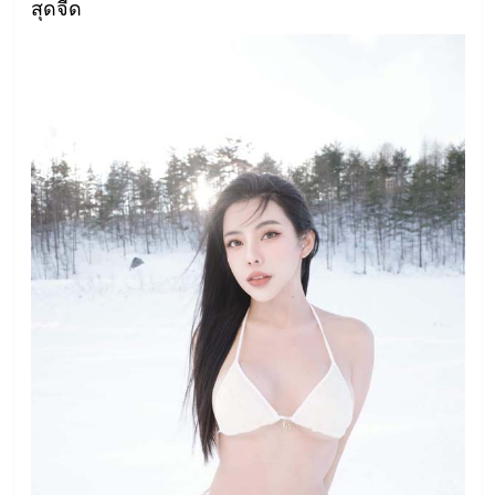
สุดจี๊ด